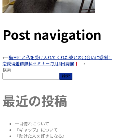
Post navigation
⟵
猫三匹と私を受け入れてくれた彼との出会いに感謝！
恋愛偏差値無料セミナー毎月4回開催
⟶
検索
検索
最近の投稿
一目惚れについて
『ギャップ』について
『助けた人を好きになる』